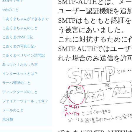
SMTP-AUTHとは、
SSHって何？
ユーザー認証機能を追
webのこと
SMTPはもともと認証
こあくまちゃんができるまで
こあくまちゃんのこと
う被害にあいました。
こあくまのSSL日記
これに対抗するために作ら
こあくまの写真日記♪
SMTP AUTHでは
こあくまベリサイン訪問記
れた場合のみ送信を許
みつけた！おもしろ本
インターネットとは？
サーバ管理のこと
ディレクターズのこと
ファイアーウォールって何？
メールのこと
未分類