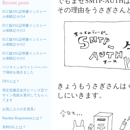
でもまぜSMTP-AUT
Recent posts
その理由をうさぎさん
ECC版SSL証明書インストー
ル体験記その4
ECC版SSL証明書インストー
ル体験記その3
ECC版SSL証明書インストー
ル体験記その2
ECC版SSL証明書インストー
ル体験記その1
ベリサインホワイトペーパー
で挿絵を描きました
DESとは？
きょうもうさぎさんは
明文堂書店金沢ビーンズ店で
しにいきます。
サイン色紙を展示してもらっ
てます
お気に入りの文房具♪
Baseline Requirementとは？
常時SSLとは？